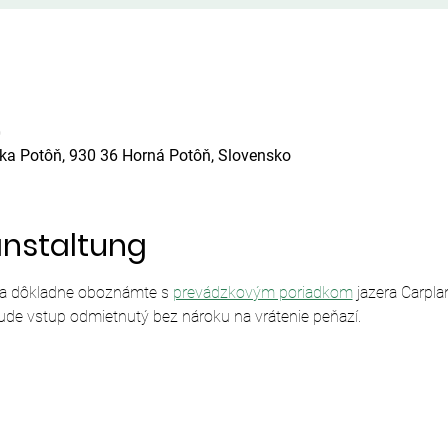
0
ska Potôň, 930 36 Horná Potôň, Slovensko
anstaltung
sa dôkladne oboznámte s 
prevádzkovým poriadkom
 jazera Carpl
ude vstup odmietnutý bez nároku na vrátenie peňazí.