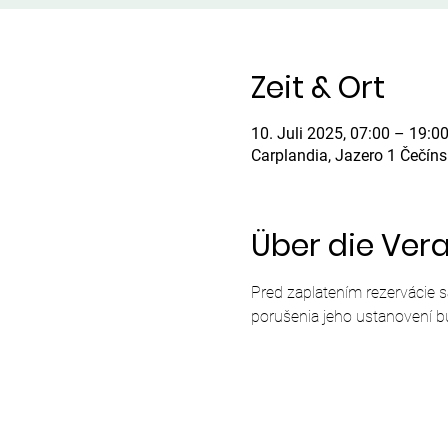
Zeit & Ort
10. Juli 2025, 07:00 – 19:0
Carplandia, Jazero 1 Čečín
Über die Ver
Pred zaplatením rezervácie 
porušenia jeho ustanovení b