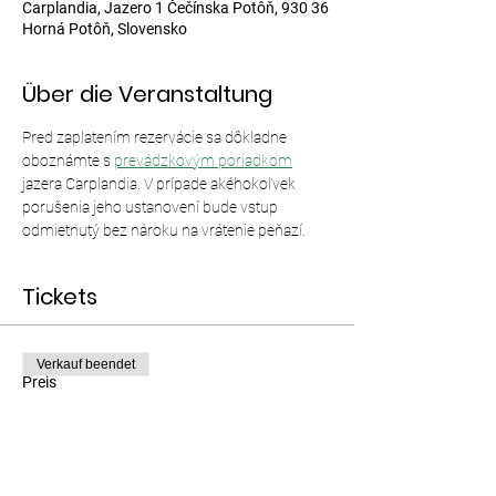
Carplandia, Jazero 1 Čečínska Potôň, 930 36
Horná Potôň, Slovensko
Über die Veranstaltung
Pred zaplatením rezervácie sa dôkladne 
oboznámte s 
prevádzkovým poriadkom
jazera Carplandia. V prípade akéhokoľvek 
porušenia jeho ustanovení bude vstup 
odmietnutý bez nároku na vrátenie peňazí.
Tickets
Verkauf beendet
Preis
Von 12,00 € bis 35,00 €