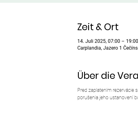
Zeit & Ort
14. Juli 2025, 07:00 – 19:0
Carplandia, Jazero 1 Čečín
Über die Ver
Pred zaplatením rezervácie 
porušenia jeho ustanovení b