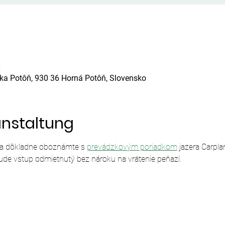
0
ska Potôň, 930 36 Horná Potôň, Slovensko
anstaltung
sa dôkladne oboznámte s 
prevádzkovým poriadkom
 jazera Carpl
ude vstup odmietnutý bez nároku na vrátenie peňazí.