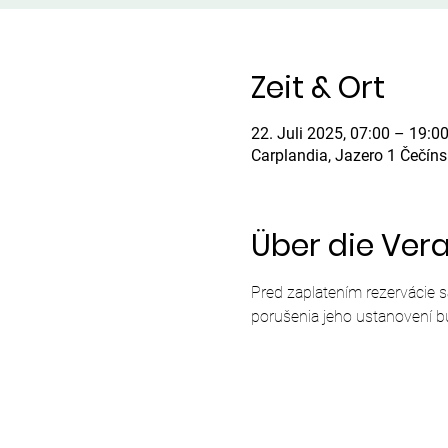
Zeit & Ort
22. Juli 2025, 07:00 – 19:0
Carplandia, Jazero 1 Čečín
Über die Ver
Pred zaplatením rezervácie 
porušenia jeho ustanovení b