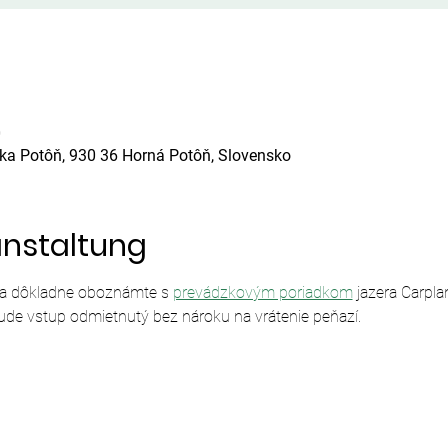
0
ska Potôň, 930 36 Horná Potôň, Slovensko
anstaltung
sa dôkladne oboznámte s 
prevádzkovým poriadkom
 jazera Carpl
ude vstup odmietnutý bez nároku na vrátenie peňazí.