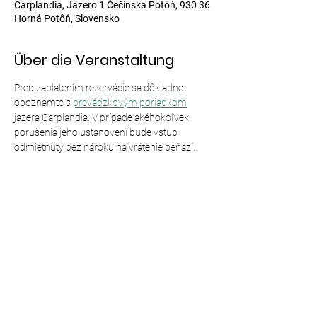
Carplandia, Jazero 1 Čečínska Potôň, 930 36
Horná Potôň, Slovensko
Über die Veranstaltung
Pred zaplatením rezervácie sa dôkladne 
oboznámte s 
prevádzkovým poriadkom
jazera Carplandia. V prípade akéhokoľvek 
porušenia jeho ustanovení bude vstup 
odmietnutý bez nároku na vrátenie peňazí.
Diese Veranstaltung teilen
© 2024,
Carplandia