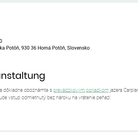
0
ska Potôň, 930 36 Horná Potôň, Slovensko
anstaltung
sa dôkladne oboznámte s 
prevádzkovým poriadkom
 jazera Carpl
ude vstup odmietnutý bez nároku na vrátenie peňazí.