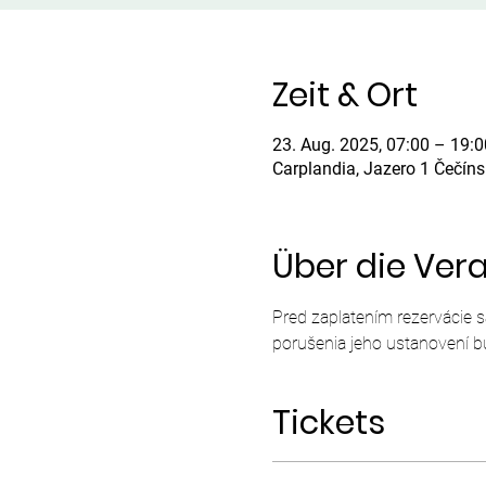
Zeit & Ort
23. Aug. 2025, 07:00 – 19:0
Carplandia, Jazero 1 Čečín
Über die Ver
Pred zaplatením rezervácie 
porušenia jeho ustanovení b
Tickets