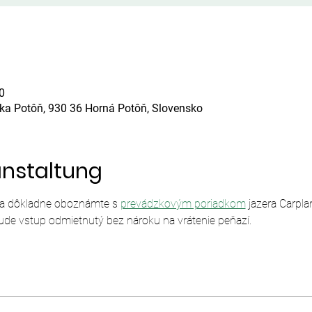
0
ska Potôň, 930 36 Horná Potôň, Slovensko
anstaltung
sa dôkladne oboznámte s 
prevádzkovým poriadkom
 jazera Carpl
ude vstup odmietnutý bez nároku na vrátenie peňazí.