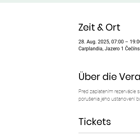
Zeit & Ort
28. Aug. 2025, 07:00 – 19:0
Carplandia, Jazero 1 Čečín
Über die Ver
Pred zaplatením rezervácie 
porušenia jeho ustanovení b
Tickets