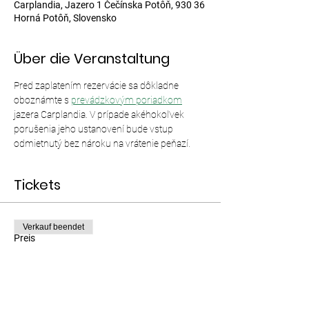
Carplandia, Jazero 1 Čečínska Potôň, 930 36
Horná Potôň, Slovensko
Über die Veranstaltung
Pred zaplatením rezervácie sa dôkladne 
oboznámte s 
prevádzkovým poriadkom
jazera Carplandia. V prípade akéhokoľvek 
porušenia jeho ustanovení bude vstup 
odmietnutý bez nároku na vrátenie peňazí.
Tickets
Verkauf beendet
Preis
Von 12,00 € bis 35,00 €