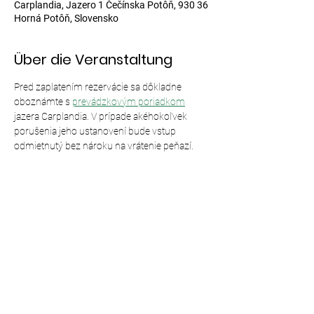
Carplandia, Jazero 1 Čečínska Potôň, 930 36
Horná Potôň, Slovensko
Über die Veranstaltung
Pred zaplatením rezervácie sa dôkladne 
oboznámte s 
prevádzkovým poriadkom
jazera Carplandia. V prípade akéhokoľvek 
porušenia jeho ustanovení bude vstup 
odmietnutý bez nároku na vrátenie peňazí.
Diese Veranstaltung teilen
© 2024,
Carplandia