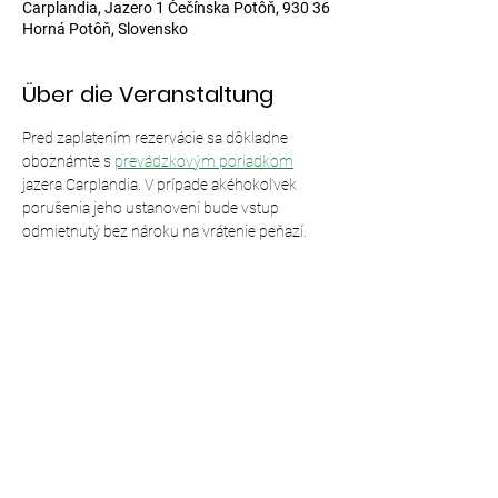
Carplandia, Jazero 1 Čečínska Potôň, 930 36
Horná Potôň, Slovensko
Über die Veranstaltung
Pred zaplatením rezervácie sa dôkladne 
oboznámte s 
prevádzkovým poriadkom
jazera Carplandia. V prípade akéhokoľvek 
porušenia jeho ustanovení bude vstup 
odmietnutý bez nároku na vrátenie peňazí.
Diese Veranstaltung teilen
© 2024,
Carplandia