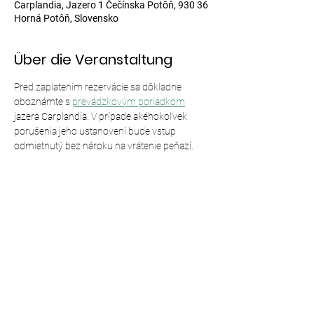
Carplandia, Jazero 1 Čečínska Potôň, 930 36
Horná Potôň, Slovensko
Über die Veranstaltung
Pred zaplatením rezervácie sa dôkladne 
oboznámte s 
prevádzkovým poriadkom
jazera Carplandia. V prípade akéhokoľvek 
porušenia jeho ustanovení bude vstup 
odmietnutý bez nároku na vrátenie peňazí.
Diese Veranstaltung teilen
© 2024,
Carplandia