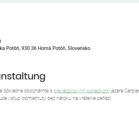
0
ska Potôň, 930 36 Horná Potôň, Slovensko
anstaltung
sa dôkladne oboznámte s 
prevádzkovým poriadkom
 jazera Carpl
ude vstup odmietnutý bez nároku na vrátenie peňazí.