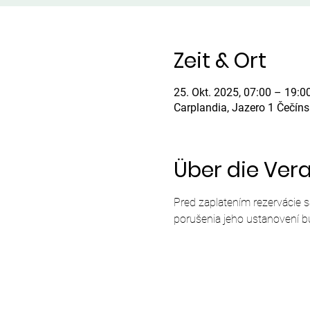
Zeit & Ort
25. Okt. 2025, 07:00 – 19:0
Carplandia, Jazero 1 Čečín
Über die Ver
Pred zaplatením rezervácie 
porušenia jeho ustanovení b