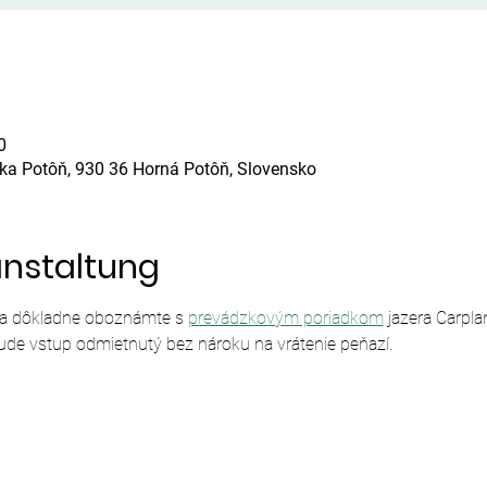
0
ska Potôň, 930 36 Horná Potôň, Slovensko
anstaltung
sa dôkladne oboznámte s 
prevádzkovým poriadkom
 jazera Carpl
ude vstup odmietnutý bez nároku na vrátenie peňazí.