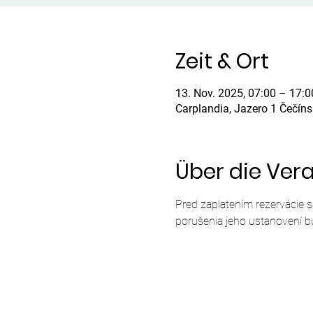
Zeit & Ort
13. Nov. 2025, 07:00 – 17:0
Carplandia, Jazero 1 Čečín
Über die Ver
Pred zaplatením rezervácie 
porušenia jeho ustanovení b