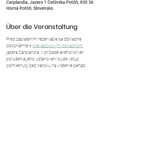
Carplandia, Jazero 1 Čečínska Potôň, 930 36
Horná Potôň, Slovensko
Über die Veranstaltung
Pred zaplatením rezervácie sa dôkladne 
oboznámte s 
prevádzkovým poriadkom
jazera Carplandia. V prípade akéhokoľvek 
porušenia jeho ustanovení bude vstup 
odmietnutý bez nároku na vrátenie peňazí.
Diese Veranstaltung teilen
© 2024,
Carplandia