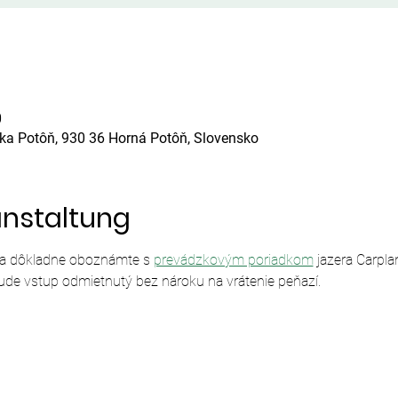
0
ska Potôň, 930 36 Horná Potôň, Slovensko
anstaltung
sa dôkladne oboznámte s 
prevádzkovým poriadkom
 jazera Carpl
ude vstup odmietnutý bez nároku na vrátenie peňazí.