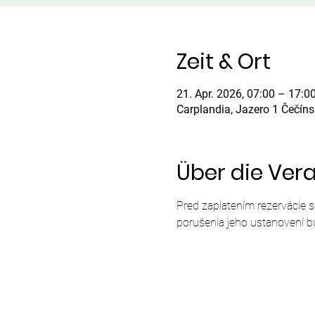
Zeit & Ort
21. Apr. 2026, 07:00 – 17:0
Carplandia, Jazero 1 Čečín
Über die Ver
Pred zaplatením rezervácie 
porušenia jeho ustanovení b