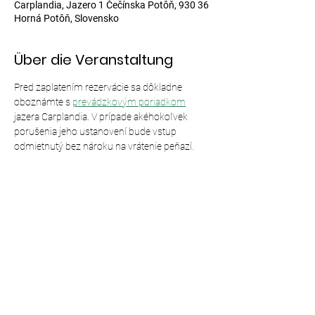
Carplandia, Jazero 1 Čečínska Potôň, 930 36
Horná Potôň, Slovensko
Über die Veranstaltung
Pred zaplatením rezervácie sa dôkladne 
oboznámte s 
prevádzkovým poriadkom
jazera Carplandia. V prípade akéhokoľvek 
porušenia jeho ustanovení bude vstup 
odmietnutý bez nároku na vrátenie peňazí.
Diese Veranstaltung teilen
© 2024,
Carplandia