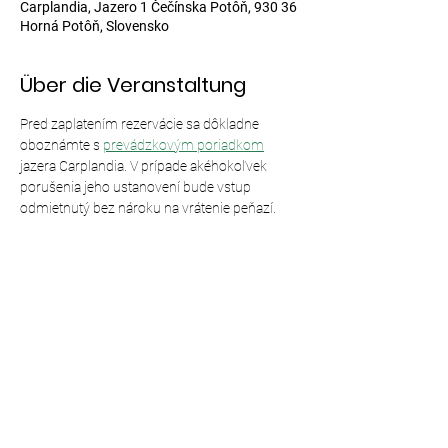
Carplandia, Jazero 1 Čečínska Potôň, 930 36
Horná Potôň, Slovensko
Über die Veranstaltung
Pred zaplatením rezervácie sa dôkladne 
oboznámte s 
prevádzkovým poriadkom
jazera Carplandia. V prípade akéhokoľvek 
porušenia jeho ustanovení bude vstup 
odmietnutý bez nároku na vrátenie peňazí.
Diese Veranstaltung teilen
© 2024,
Carplandia