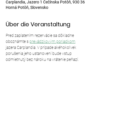
Carplandia, Jazero 1 Čečínska Potôň, 930 36
Horná Potôň, Slovensko
Über die Veranstaltung
Pred zaplatením rezervácie sa dôkladne 
oboznámte s 
prevádzkovým poriadkom
jazera Carplandia. V prípade akéhokoľvek 
porušenia jeho ustanovení bude vstup 
odmietnutý bez nároku na vrátenie peňazí.
Diese Veranstaltung teilen
© 2024,
Carplandia