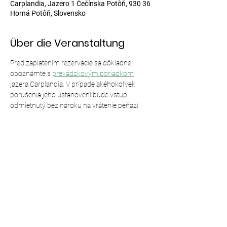
Carplandia, Jazero 1 Čečínska Potôň, 930 36
Horná Potôň, Slovensko
Über die Veranstaltung
Pred zaplatením rezervácie sa dôkladne 
oboznámte s 
prevádzkovým poriadkom
jazera Carplandia. V prípade akéhokoľvek 
porušenia jeho ustanovení bude vstup 
odmietnutý bez nároku na vrátenie peňazí.
Diese Veranstaltung teilen
© 2024,
Carplandia