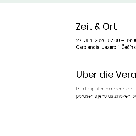
Zeit & Ort
27. Juni 2026, 07:00 – 19:0
Carplandia, Jazero 1 Čečín
Über die Ver
Pred zaplatením rezervácie 
porušenia jeho ustanovení b