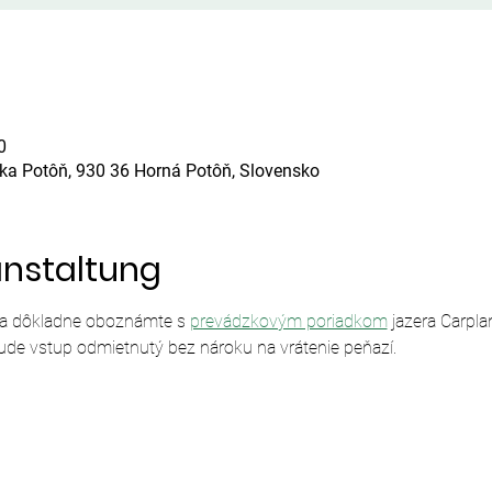
0
ska Potôň, 930 36 Horná Potôň, Slovensko
anstaltung
sa dôkladne oboznámte s 
prevádzkovým poriadkom
 jazera Carpl
ude vstup odmietnutý bez nároku na vrátenie peňazí.