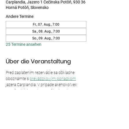
Carplandia, Jazero 1 Čečínska Potôň, 930 36
Horná Potôň, Slovensko
Andere Termine
Fr., 07. Aug., 7:00
Sa., 08. Aug., 7:00
So., 09. Aug., 7:00
25 Termine ansehen
Über die Veranstaltung
Pred zaplatením rezervácie sa dôkladne 
oboznámte s 
prevádzkovým poriadkom
jazera Carplandia. V prípade akéhokoľvek 
porušenia jeho ustanovení bude vstup 
odmietnutý bez nároku na vrátenie peňazí.