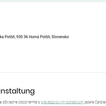
0
ska Potôň, 930 36 Horná Potôň, Slovensko
anstaltung
sa dôkladne oboznámte s 
prevádzkovým poriadkom
 jazera Carpl