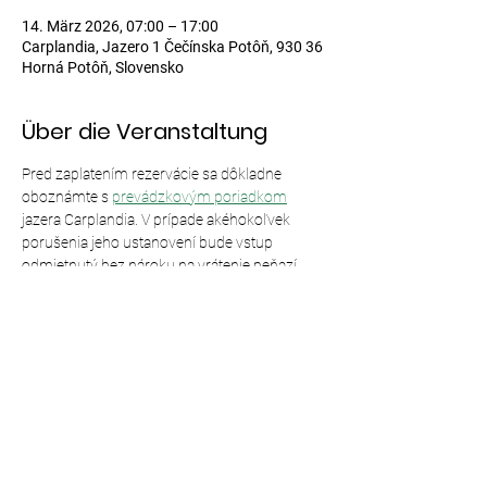
14. März 2026, 07:00 – 17:00
Carplandia, Jazero 1 Čečínska Potôň, 930 36
Horná Potôň, Slovensko
Über die Veranstaltung
Pred zaplatením rezervácie sa dôkladne 
oboznámte s 
prevádzkovým poriadkom
jazera Carplandia. V prípade akéhokoľvek 
porušenia jeho ustanovení bude vstup 
odmietnutý bez nároku na vrátenie peňazí.
Diese Veranstaltung teilen