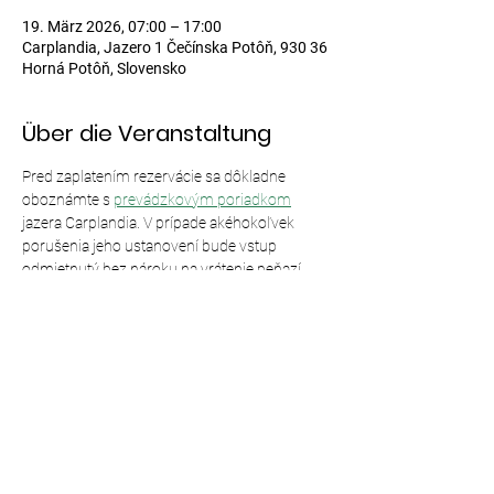
19. März 2026, 07:00 – 17:00
Carplandia, Jazero 1 Čečínska Potôň, 930 36
Horná Potôň, Slovensko
Über die Veranstaltung
Pred zaplatením rezervácie sa dôkladne 
oboznámte s 
prevádzkovým poriadkom
jazera Carplandia. V prípade akéhokoľvek 
porušenia jeho ustanovení bude vstup 
odmietnutý bez nároku na vrátenie peňazí.
Diese Veranstaltung teilen