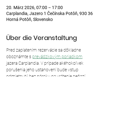
20. März 2026, 07:00 – 17:00
Carplandia, Jazero 1 Čečínska Potôň, 930 36
Horná Potôň, Slovensko
Über die Veranstaltung
Pred zaplatením rezervácie sa dôkladne 
oboznámte s 
prevádzkovým poriadkom
jazera Carplandia. V prípade akéhokoľvek 
porušenia jeho ustanovení bude vstup 
odmietnutý bez nároku na vrátenie peňazí.
Diese Veranstaltung teilen