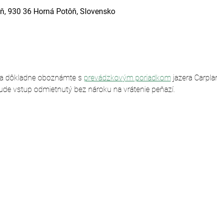
ň, 930 36 Horná Potôň, Slovensko
sa dôkladne oboznámte s 
prevádzkovým poriadkom
 jazera Carpl
ude vstup odmietnutý bez nároku na vrátenie peňazí.