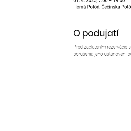
01. 4. 2025, 7:00 – 19:00
Horná Potôň, Čečínska Potô
O podujatí
Pred zaplatením rezervácie 
porušenia jeho ustanovení b