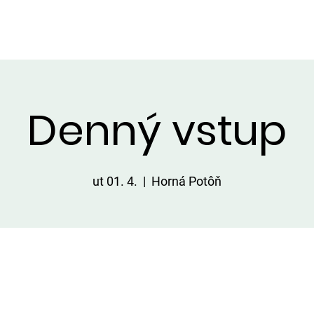
VIP ALTÁNOK
CHATKY
CENNÍK
ÚLOVKY
KONTA
Denný vstup
ut 01. 4.
  |  
Horná Potôň