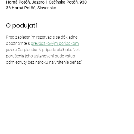
Horná Potôň, Jazero 1 Čečínska Potôň, 930
36 Horná Potôň, Slovensko
O podujatí
Pred zaplatením rezervácie sa dôkladne 
oboznámte s 
prevádzkovým poriadkom
jazera Carplandia. V prípade akéhokoľvek 
porušenia jeho ustanovení bude vstup 
odmietnutý bez nároku na vrátenie peňazí.
Zdieľajte toto podujatie
© 2024,
Carplandia