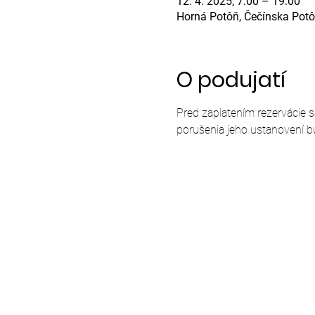
12. 4. 2025, 7:00 – 19:00
Horná Potôň, Čečínska Potô
O podujatí
Pred zaplatením rezervácie 
porušenia jeho ustanovení b