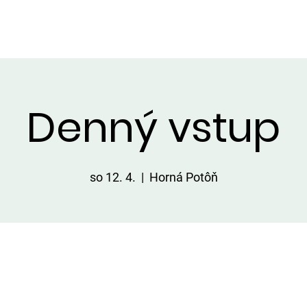
VIP ALTÁNOK
CHATKY
CENNÍK
ÚLOVKY
KONTA
Denný vstup
so 12. 4.
  |  
Horná Potôň