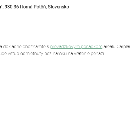
ň, 930 36 Horná Potôň, Slovensko
sa dôkladne oboznámte s 
prevádzkovým poriadkom
 areálu Carpl
ude vstup odmietnutý bez nároku na vrátenie peňazí.