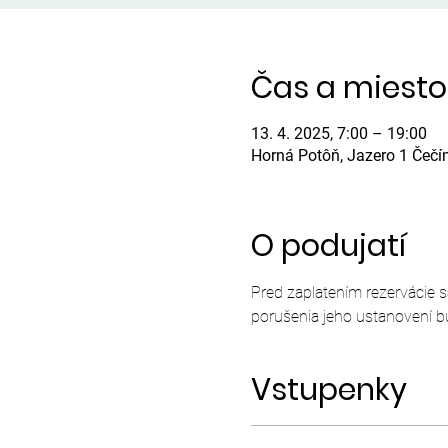
Čas a miesto
13. 4. 2025, 7:00 – 19:00
Horná Potôň, Jazero 1 Čečí
O podujatí
Pred zaplatením rezervácie 
porušenia jeho ustanovení b
Vstupenky