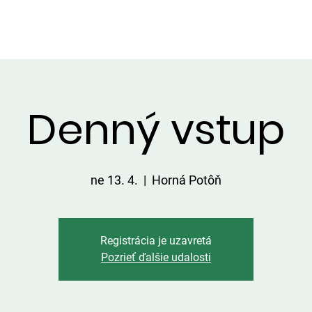
VIP ALTÁNOK
CHATKY
CENNÍK
ÚLOVKY
KONTA
Denný vstup
ne 13. 4.
  |  
Horná Potôň
Registrácia je uzavretá
Pozrieť ďalšie udalosti