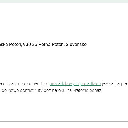
nska Potôň, 930 36 Horná Potôň, Slovensko
sa dôkladne oboznámte s 
prevádzkovým poriadkom
 jazera Carpl
ude vstup odmietnutý bez nároku na vrátenie peňazí.