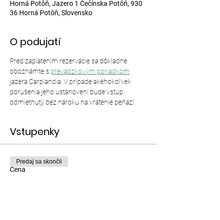
Horná Potôň, Jazero 1 Čečínska Potôň, 930
36 Horná Potôň, Slovensko
O podujatí
Pred zaplatením rezervácie sa dôkladne 
oboznámte s 
prevádzkovým poriadkom
jazera Carplandia. V prípade akéhokoľvek 
porušenia jeho ustanovení bude vstup 
odmietnutý bez nároku na vrátenie peňazí.
Vstupenky
Predaj sa skončil
Cena
Od 12,00 € do 35,00 €