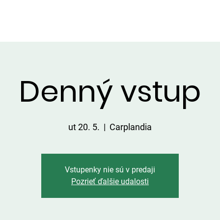
VIP ALTÁNOK
CHATKY
CENNÍK
ÚLOVKY
KONTA
Denný vstup
ut 20. 5.
  |  
Carplandia
Vstupenky nie sú v predaji
Pozrieť ďalšie udalosti