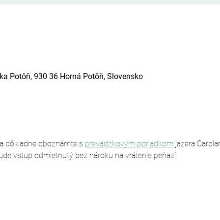
ska Potôň, 930 36 Horná Potôň, Slovensko
sa dôkladne oboznámte s 
prevádzkovým poriadkom
 jazera Carpl
ude vstup odmietnutý bez nároku na vrátenie peňazí.