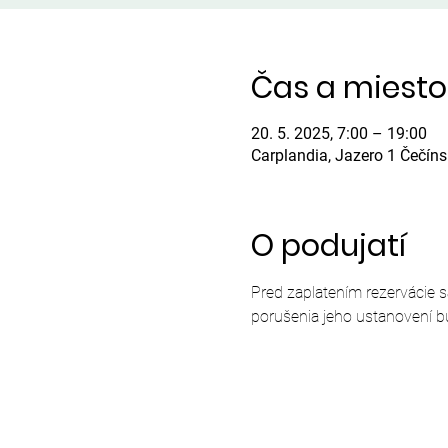
Čas a miesto
20. 5. 2025, 7:00 – 19:00
Carplandia, Jazero 1 Čečín
O podujatí
Pred zaplatením rezervácie 
porušenia jeho ustanovení b