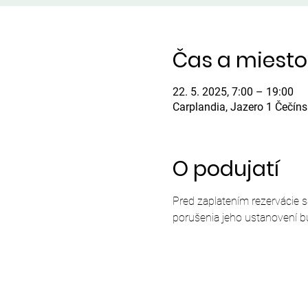
Čas a miesto
22. 5. 2025, 7:00 – 19:00
Carplandia, Jazero 1 Čečín
O podujatí
Pred zaplatením rezervácie 
porušenia jeho ustanovení b