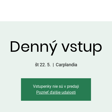
VIP ALTÁNOK
CHATKY
CENNÍK
ÚLOVKY
KONTA
Denný vstup
št 22. 5.
  |  
Carplandia
Vstupenky nie sú v predaji
Pozrieť ďalšie udalosti