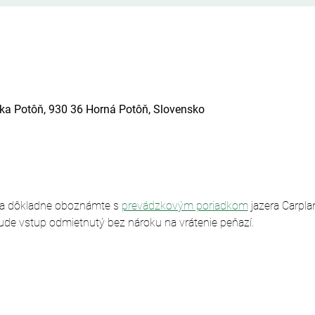
ska Potôň, 930 36 Horná Potôň, Slovensko
sa dôkladne oboznámte s 
prevádzkovým poriadkom
 jazera Carpl
ude vstup odmietnutý bez nároku na vrátenie peňazí.