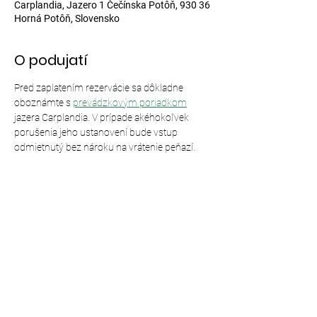
Carplandia, Jazero 1 Čečínska Potôň, 930 36
Horná Potôň, Slovensko
O podujatí
Pred zaplatením rezervácie sa dôkladne 
oboznámte s 
prevádzkovým poriadkom
jazera Carplandia. V prípade akéhokoľvek 
porušenia jeho ustanovení bude vstup 
odmietnutý bez nároku na vrátenie peňazí.
Zdieľajte toto podujatie
© 2024,
Carplandia