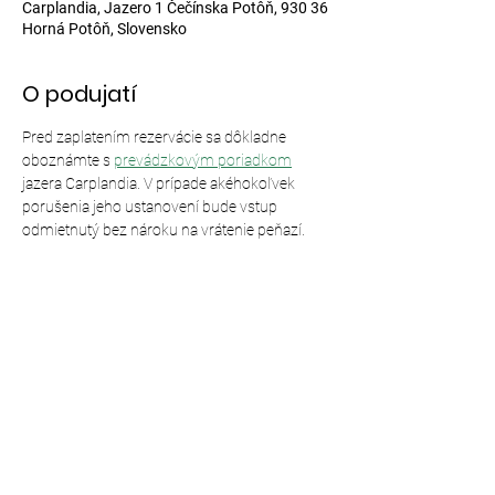
Carplandia, Jazero 1 Čečínska Potôň, 930 36
Horná Potôň, Slovensko
O podujatí
Pred zaplatením rezervácie sa dôkladne 
oboznámte s 
prevádzkovým poriadkom
jazera Carplandia. V prípade akéhokoľvek 
porušenia jeho ustanovení bude vstup 
odmietnutý bez nároku na vrátenie peňazí.
Zdieľajte toto podujatie
© 2024,
Carplandia