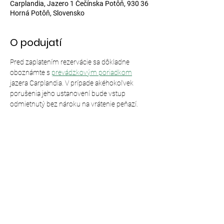
Carplandia, Jazero 1 Čečínska Potôň, 930 36
Horná Potôň, Slovensko
O podujatí
Pred zaplatením rezervácie sa dôkladne 
oboznámte s 
prevádzkovým poriadkom
jazera Carplandia. V prípade akéhokoľvek 
porušenia jeho ustanovení bude vstup 
odmietnutý bez nároku na vrátenie peňazí.
Zdieľajte toto podujatie
© 2024,
Carplandia