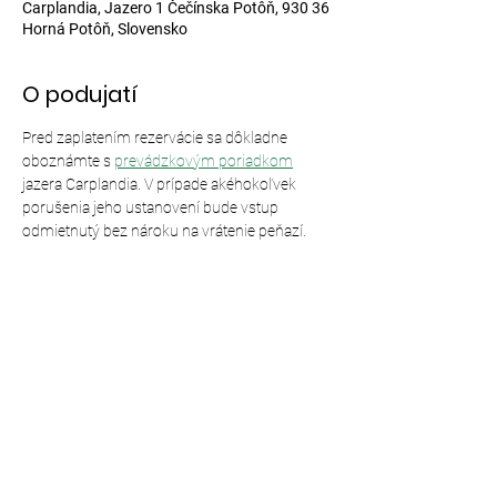
Carplandia, Jazero 1 Čečínska Potôň, 930 36
Horná Potôň, Slovensko
O podujatí
Pred zaplatením rezervácie sa dôkladne 
oboznámte s 
prevádzkovým poriadkom
jazera Carplandia. V prípade akéhokoľvek 
porušenia jeho ustanovení bude vstup 
odmietnutý bez nároku na vrátenie peňazí.
Zdieľajte toto podujatie
© 2024,
Carplandia