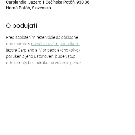
Carplandia, Jazero 1 Čečínska Potôň, 930 36
Horná Potôň, Slovensko
O podujatí
Pred zaplatením rezervácie sa dôkladne 
oboznámte s 
prevádzkovým poriadkom
jazera Carplandia. V prípade akéhokoľvek 
porušenia jeho ustanovení bude vstup 
odmietnutý bez nároku na vrátenie peňazí.
Zdieľajte toto podujatie
© 2024,
Carplandia