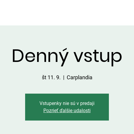
VIP ALTÁNOK
CHATKY
CENNÍK
ÚLOVKY
KONTA
Denný vstup
št 11. 9.
  |  
Carplandia
Vstupenky nie sú v predaji
Pozrieť ďalšie udalosti