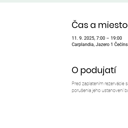
Čas a miesto
11. 9. 2025, 7:00 – 19:00
Carplandia, Jazero 1 Čečín
O podujatí
Pred zaplatením rezervácie 
porušenia jeho ustanovení b