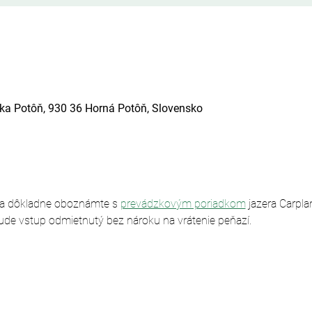
ska Potôň, 930 36 Horná Potôň, Slovensko
sa dôkladne oboznámte s 
prevádzkovým poriadkom
 jazera Carpl
ude vstup odmietnutý bez nároku na vrátenie peňazí.