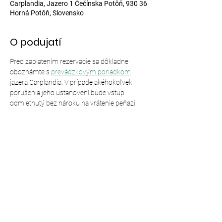
Carplandia, Jazero 1 Čečínska Potôň, 930 36
Horná Potôň, Slovensko
O podujatí
Pred zaplatením rezervácie sa dôkladne 
oboznámte s 
prevádzkovým poriadkom
jazera Carplandia. V prípade akéhokoľvek 
porušenia jeho ustanovení bude vstup 
odmietnutý bez nároku na vrátenie peňazí.
Zdieľajte toto podujatie
© 2024,
Carplandia