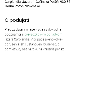
Carplandia, Jazero 1 Čečínska Potôň, 930 36
Horná Potôň, Slovensko
O podujatí
Pred zaplatením rezervácie sa dôkladne 
oboznámte s 
prevádzkovým poriadkom
jazera Carplandia. V prípade akéhokoľvek 
porušenia jeho ustanovení bude vstup 
odmietnutý bez nároku na vrátenie peňazí.
Zdieľajte toto podujatie
© 2024,
Carplandia