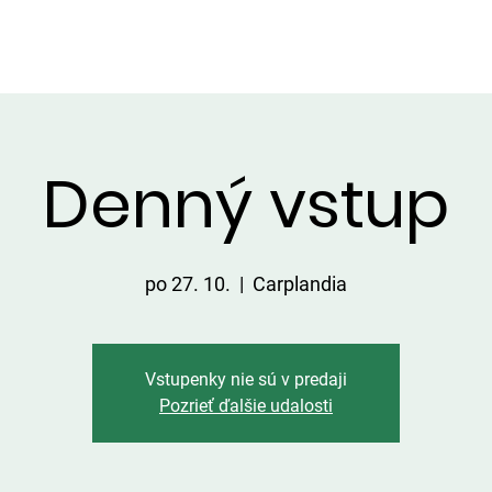
VIP ALTÁNOK
CHATKY
CENNÍK
ÚLOVKY
KONTA
Denný vstup
po 27. 10.
  |  
Carplandia
Vstupenky nie sú v predaji
Pozrieť ďalšie udalosti