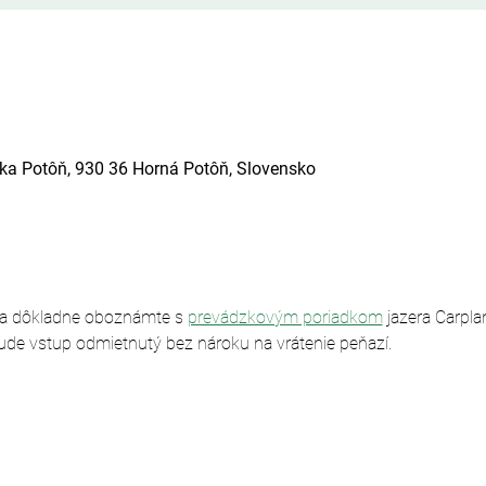
ska Potôň, 930 36 Horná Potôň, Slovensko
sa dôkladne oboznámte s 
prevádzkovým poriadkom
 jazera Carpl
ude vstup odmietnutý bez nároku na vrátenie peňazí.