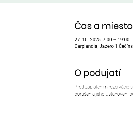
Čas a miesto
27. 10. 2025, 7:00 – 19:00
Carplandia, Jazero 1 Čečín
O podujatí
Pred zaplatením rezervácie 
porušenia jeho ustanovení b