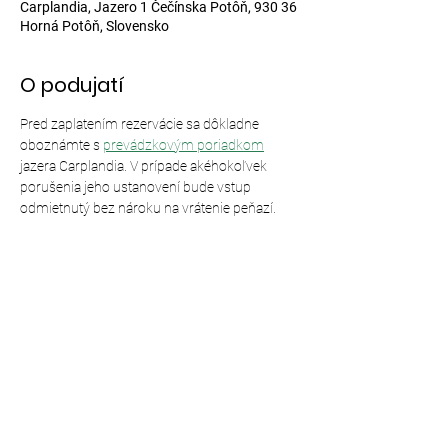
Carplandia, Jazero 1 Čečínska Potôň, 930 36
Horná Potôň, Slovensko
O podujatí
Pred zaplatením rezervácie sa dôkladne 
oboznámte s 
prevádzkovým poriadkom
jazera Carplandia. V prípade akéhokoľvek 
porušenia jeho ustanovení bude vstup 
odmietnutý bez nároku na vrátenie peňazí.
Zdieľajte toto podujatie
© 2024,
Carplandia