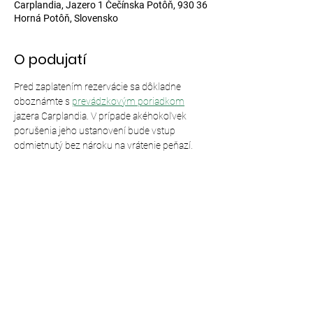
Carplandia, Jazero 1 Čečínska Potôň, 930 36
Horná Potôň, Slovensko
O podujatí
Pred zaplatením rezervácie sa dôkladne 
oboznámte s 
prevádzkovým poriadkom
jazera Carplandia. V prípade akéhokoľvek 
porušenia jeho ustanovení bude vstup 
odmietnutý bez nároku na vrátenie peňazí.
Zdieľajte toto podujatie
© 2024,
Carplandia