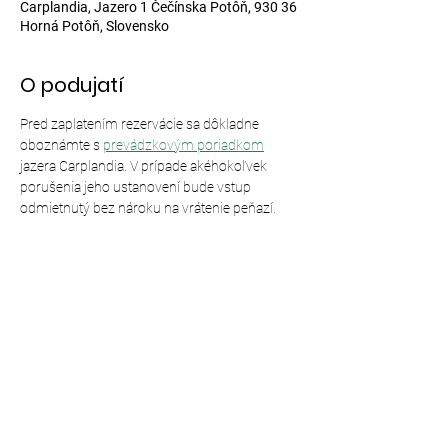
Carplandia, Jazero 1 Čečínska Potôň, 930 36
Horná Potôň, Slovensko
O podujatí
Pred zaplatením rezervácie sa dôkladne 
oboznámte s 
prevádzkovým poriadkom
jazera Carplandia. V prípade akéhokoľvek 
porušenia jeho ustanovení bude vstup 
odmietnutý bez nároku na vrátenie peňazí.
Zdieľajte toto podujatie
© 2024,
Carplandia