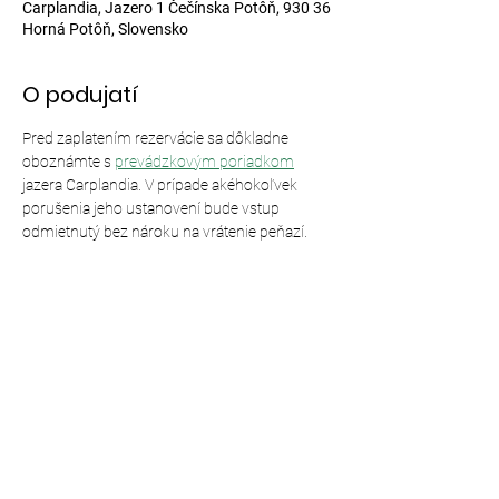
Carplandia, Jazero 1 Čečínska Potôň, 930 36
Horná Potôň, Slovensko
O podujatí
Pred zaplatením rezervácie sa dôkladne 
oboznámte s 
prevádzkovým poriadkom
jazera Carplandia. V prípade akéhokoľvek 
porušenia jeho ustanovení bude vstup 
odmietnutý bez nároku na vrátenie peňazí.
Zdieľajte toto podujatie
© 2024,
Carplandia