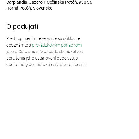
Carplandia, Jazero 1 Čečínska Potôň, 930 36
Horná Potôň, Slovensko
O podujatí
Pred zaplatením rezervácie sa dôkladne 
oboznámte s 
prevádzkovým poriadkom
jazera Carplandia. V prípade akéhokoľvek 
porušenia jeho ustanovení bude vstup 
odmietnutý bez nároku na vrátenie peňazí.
Zdieľajte toto podujatie
© 2024,
Carplandia