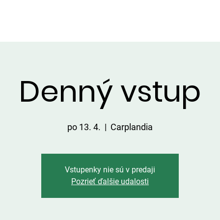
VIP ALTÁNOK
CHATKY
CENNÍK
ÚLOVKY
KONTA
Denný vstup
po 13. 4.
  |  
Carplandia
Vstupenky nie sú v predaji
Pozrieť ďalšie udalosti