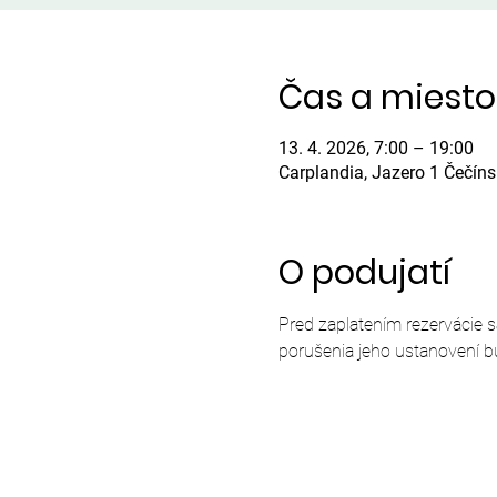
Čas a miesto
13. 4. 2026, 7:00 – 19:00
Carplandia, Jazero 1 Čečín
O podujatí
Pred zaplatením rezervácie 
porušenia jeho ustanovení b