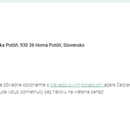
ska Potôň, 930 36 Horná Potôň, Slovensko
sa dôkladne oboznámte s 
prevádzkovým poriadkom
 jazera Carpl
ude vstup odmietnutý bez nároku na vrátenie peňazí.