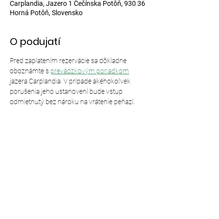
Carplandia, Jazero 1 Čečínska Potôň, 930 36
Horná Potôň, Slovensko
O podujatí
Pred zaplatením rezervácie sa dôkladne 
oboznámte s 
prevádzkovým poriadkom
jazera Carplandia. V prípade akéhokoľvek 
porušenia jeho ustanovení bude vstup 
odmietnutý bez nároku na vrátenie peňazí.
Zdieľajte toto podujatie
© 2024,
Carplandia