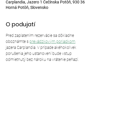
Carplandia, Jazero 1 Čečínska Potôň, 930 36
Horná Potôň, Slovensko
O podujatí
Pred zaplatením rezervácie sa dôkladne 
oboznámte s 
prevádzkovým poriadkom
jazera Carplandia. V prípade akéhokoľvek 
porušenia jeho ustanovení bude vstup 
odmietnutý bez nároku na vrátenie peňazí.
Zdieľajte toto podujatie
© 2024,
Carplandia