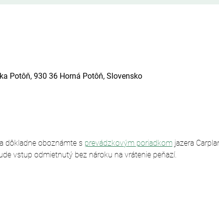
ska Potôň, 930 36 Horná Potôň, Slovensko
sa dôkladne oboznámte s 
prevádzkovým poriadkom
 jazera Carpl
ude vstup odmietnutý bez nároku na vrátenie peňazí.