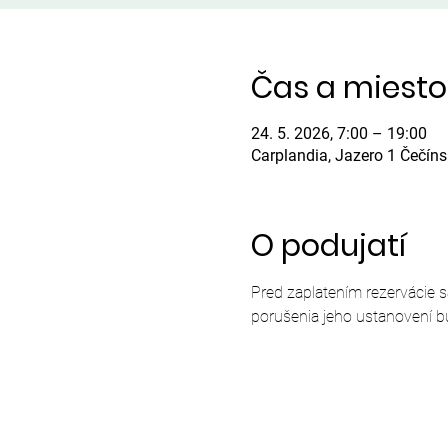
Čas a miesto
24. 5. 2026, 7:00 – 19:00
Carplandia, Jazero 1 Čečín
O podujatí
Pred zaplatením rezervácie 
porušenia jeho ustanovení b