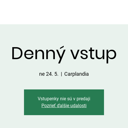
VIP ALTÁNOK
CHATKY
CENNÍK
ÚLOVKY
KONTA
Denný vstup
ne 24. 5.
  |  
Carplandia
Vstupenky nie sú v predaji
Pozrieť ďalšie udalosti